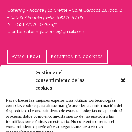
Catering Alicante | La Creme – Calle Caracas 23, local 2
– 03009 Alicante | Telfs: 690 76 97 05
Nº RGSEAA 26.022624/A
clientes.cateringlacreme@gmail.com
AVISO LEGAL
POLITICA DE COOKIES
Gestionar el
POLÍTICA DE PRIVACIDAD
consentimiento de las
cookies
Para ofrecer las mejores experiencias, utilizamos tecnologías
como las cookies para almacenar y/o acceder a la información del
dispositivo. El consentimiento de estas tecnologías nos permitirá
procesar datos como el comportamiento de navegación o las
HECHO CON AMOR Y CUIDADO
identificaciones únicas en este sitio. No consentir o retirar el
consentimiento, puede afectar negativamente a ciertas