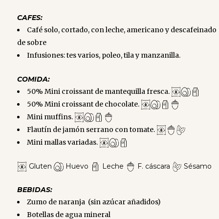
CAFES:
Café solo, cortado, con leche, americano y descafeinado
de sobre
Infusiones: tes varios, poleo, tila y manzanilla.
COMIDA:
50% Mini croissant de mantequilla fresca.
50% Mini croissant de chocolate.
Mini muffins.
Flautín de jamón serrano con tomate.
Mini mallas variadas.
Gluten
Huevo
Leche
F. cáscara
Sésamo
BEBIDAS:
Zumo de naranja (sin azúcar añadidos)
Botellas de agua mineral