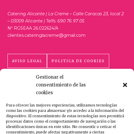
Catering Alicante | La Creme – Calle Caracas 23, local 2
– 03009 Alicante | Telfs: 690 76 97 05
Nº RGSEAA 26.022624/A
clientes.cateringlacreme@gmail.com
AVISO LEGAL
POLITICA DE COOKIES
Gestionar el
POLÍTICA DE PRIVACIDAD
consentimiento de las
cookies
Para ofrecer las mejores experiencias, utilizamos tecnologías
como las cookies para almacenar y/o acceder a la información del
dispositivo. El consentimiento de estas tecnologías nos permitirá
procesar datos como el comportamiento de navegación o las
HECHO CON AMOR Y CUIDADO
identificaciones únicas en este sitio. No consentir o retirar el
consentimiento, puede afectar negativamente a ciertas