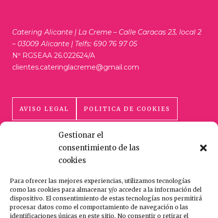
Catering Alicante | La Creme – Calle Caracas 23, local 2
– 03009 Alicante | Telfs: 690 76 97 05
Nº RGSEAA 26.022624/A
clientes.cateringlacreme@gmail.com
AVISO LEGAL
POLITICA DE COOKIES
Gestionar el
POLÍTICA DE PRIVACIDAD
consentimiento de las
cookies
Para ofrecer las mejores experiencias, utilizamos tecnologías
como las cookies para almacenar y/o acceder a la información del
dispositivo. El consentimiento de estas tecnologías nos permitirá
procesar datos como el comportamiento de navegación o las
HECHO CON AMOR Y CUIDADO
identificaciones únicas en este sitio. No consentir o retirar el