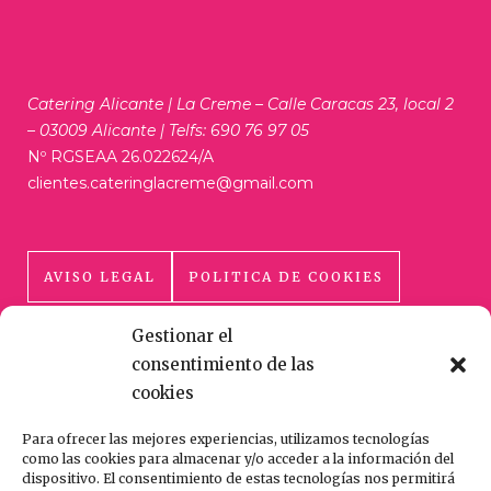
Catering Alicante | La Creme – Calle Caracas 23, local 2
– 03009 Alicante | Telfs: 690 76 97 05
Nº RGSEAA 26.022624/A
clientes.cateringlacreme@gmail.com
AVISO LEGAL
POLITICA DE COOKIES
Gestionar el
POLÍTICA DE PRIVACIDAD
consentimiento de las
cookies
Para ofrecer las mejores experiencias, utilizamos tecnologías
como las cookies para almacenar y/o acceder a la información del
dispositivo. El consentimiento de estas tecnologías nos permitirá