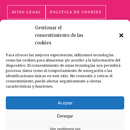
AVISO LEGAL
POLITICA DE COOKIES
Gestionar el
POLÍTICA DE PRIVACIDAD
consentimiento de las
cookies
Para ofrecer las mejores experiencias, utilizamos tecnologías
como las cookies para almacenar y/o acceder a la información del
dispositivo. El consentimiento de estas tecnologías nos permitirá
procesar datos como el comportamiento de navegación o las
HECHO CON AMOR Y CUIDADO
identificaciones únicas en este sitio. No consentir o retirar el
consentimiento, puede afectar negativamente a ciertas
características y funciones.
En catering la creme estamos especializados
en el servicio de catering tipo coffe break,
Aceptar
lunch, vinos de honor y cocktail etc.
Denegar
Ver preferencias