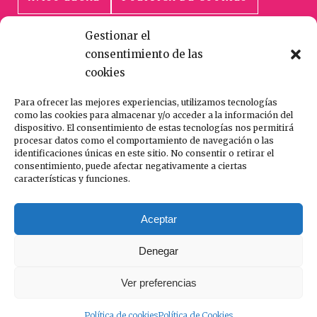
Gestionar el
POLÍTICA DE PRIVACIDAD
consentimiento de las
cookies
Para ofrecer las mejores experiencias, utilizamos tecnologías
como las cookies para almacenar y/o acceder a la información del
dispositivo. El consentimiento de estas tecnologías nos permitirá
procesar datos como el comportamiento de navegación o las
HECHO CON AMOR Y CUIDADO
identificaciones únicas en este sitio. No consentir o retirar el
consentimiento, puede afectar negativamente a ciertas
características y funciones.
En catering la creme estamos especializados
en el servicio de catering tipo coffe break,
Aceptar
lunch, vinos de honor y cocktail etc.
Denegar
Ver preferencias
Política de cookies
Política de Cookies