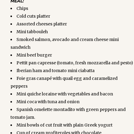
MEAL:
Chips
Cold cuts platter
Assorted cheeses platter
Mini tabbouleh
Smoked salmon, avocado and cream cheese mini
sandwich
Mini beef burger
Pettit pan capresse (tomato, fresh mozzarella and pesto)
Iberian ham and tomato mini ciabatta
Foie gras canapé with quail egg and caramelized
peppers
Mini quiche loraine with vegetables and bacon
Mini coca with tuna and onion
Spanish omelette montadito with green peppers and
tomato jam.
Mini bowls of cut fruit with plain Greek yogurt
Cup of cream profiteroles with chocolate