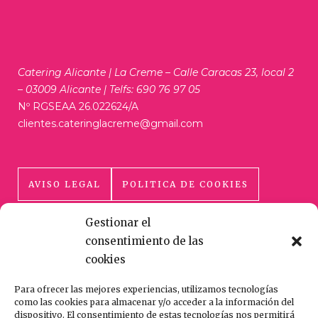
Catering Alicante | La Creme – Calle Caracas 23, local 2
– 03009 Alicante | Telfs: 690 76 97 05
Nº RGSEAA 26.022624/A
clientes.cateringlacreme@gmail.com
AVISO LEGAL
POLITICA DE COOKIES
Gestionar el
POLÍTICA DE PRIVACIDAD
consentimiento de las
cookies
Para ofrecer las mejores experiencias, utilizamos tecnologías
como las cookies para almacenar y/o acceder a la información del
dispositivo. El consentimiento de estas tecnologías nos permitirá