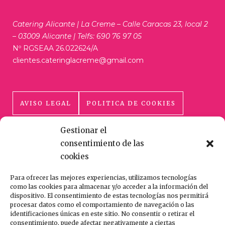
Catering Alicante | La Creme – Calle Caracas 23, local 2
– 03009 Alicante | Telfs: 690 76 97 05
Nº RGSEAA 26.022624/A
clientes.cateringlacreme@gmail.com
AVISO LEGAL
POLITICA DE COOKIES
Gestionar el
POLÍTICA DE PRIVACIDAD
consentimiento de las
cookies
Para ofrecer las mejores experiencias, utilizamos tecnologías
como las cookies para almacenar y/o acceder a la información del
dispositivo. El consentimiento de estas tecnologías nos permitirá
procesar datos como el comportamiento de navegación o las
HECHO CON AMOR Y CUIDADO
identificaciones únicas en este sitio. No consentir o retirar el
consentimiento, puede afectar negativamente a ciertas