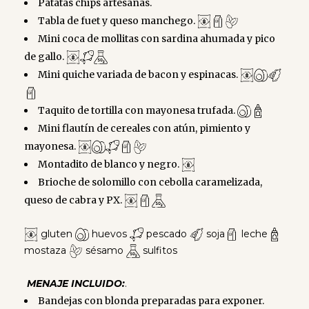
Patatas chips artesanas.
Tabla de fuet y queso manchego.
Mini coca de mollitas con sardina ahumada y pico
de gallo.
Mini quiche variada de bacon y espinacas.
Taquito de tortilla con mayonesa trufada.
Mini flautín de cereales con atún, pimiento y
mayonesa.
Montadito de blanco y negro.
Brioche de solomillo con cebolla caramelizada,
queso de cabra y PX.
gluten
huevos
pescado
soja
leche
mostaza
sésamo
sulfitos
MENAJE INCLUIDO:
.
Bandejas con blonda preparadas para exponer.