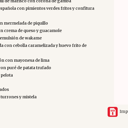
ail de marisco con corona de gamba
 española con pimientos verdes fritos y confitura
on mermelada de piquillo
con crema de queso y guacamole
n emulsión de wakame
a con cebolla caramelizada y huevo frito de
rón con mayonesa de lima
 con puré de patata trufado
 pelota
iados
, turrones y mistela
Imp