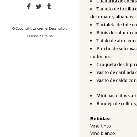
Cucharita de cockt
Taquito de tortilla
de tomate y albahaca.
Tartaleta de foie c
© Copyright
La creme. Desarrollo y
Blinis de salmón 
Diseño 2 Brains
Tataki de atun co
Pincho de sobrasad
codorniz
Croqueta de chipi
Vasito de carillada
Vasito de caldo con
Mini pastelitos var
Bandeja de rollitos
Bebidas:
Vino tinto
Vino blanco