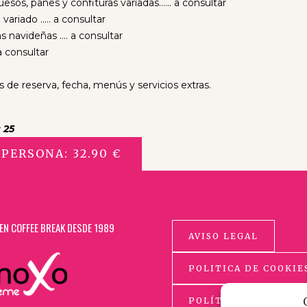
esos, panes y confituras variadas…… a consultar
variado ….. a consultar
s navideñas …. a consultar
a consultar
 de reserva, fecha, menús y servicios extras.
 25
PERSONA: 32.90 €
EN COFFEE BREAK DESDE 1989
AVISO LEGAL
POLITICA DE COOKIE
POLÍTICA DE PRIVAC