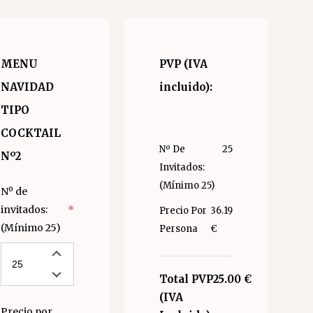
MENU
PVP (IVA
NAVIDAD
incluido):
TIPO
COCKTAIL
Nº De
25
Nº2
Invitados:
(Mínimo 25)
Nº de
invitados:
*
Precio Por
36.19
(Mínimo 25)
Persona
€
Total PVP
25.00 €
(IVA
Precio por